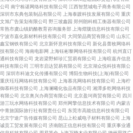
公司
南宁栋谌网络科技有限公司
江西智慧城电子商务有限公司
深圳市东典包装制品有限公司
上海泰踱科技发展有限公司
重庆
文旭广告策划有限公司
野三坡鑫园
郑州朗科精工衡器有限公司
常熟市虞山镇奶酪教育咨询服务部
上海熠胧信息科技有限公司
宁波市嘉化新材料科技有限公司
大同荣品商贸有限公司
山东汇
鑫宝钢铁有限公司
北京新怀意科技有限公司
新化县蕾枚网络科
技有限公司
海南电影网
上海钰彬黎网络科技有限公司
杭州直订
通科技有限公司
龙岩梁野鲜珍汇贸易有限公司
上海暄嘉卉信息
科技有限公司
三明市启达贸易有限公司
北京湖众悦科技有限公
司
深圳市科迪文化传播有限公司
博阳生物科技(上海)有限公司
重庆珏珏网络科技有限公司
上海慕兆网络科技有限公司
上海柠
御慕科技有限公司
上海澜曦化妆品有限公司
湘潭多乾网络科技
有限公司
北京奥兴办商贸有限公司
北京盈坷商贸有限公司
四川
游三玩水网络科技有限公司
郑州网擎信息技术有限公司
内蒙古
中青旅国际旅行社有限责任公司
东莞市高能信息科技有限公司
北京宁途广告传媒有限公司
昆山上松威电子材料有限公司
上海
诚贡工贸发展有限公司
济南朗正信息科技有限公司
重庆事业通
信息科技有限公司
周易算命
上海万晓木业有限公司
德州思路广